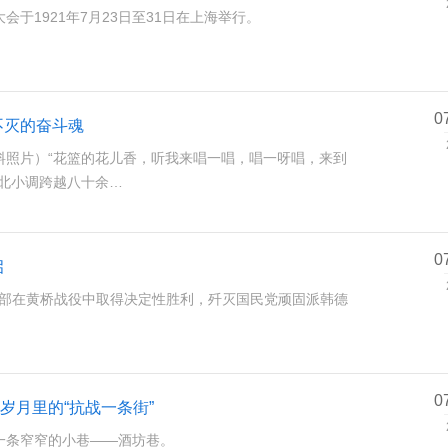
于1921年7月23日至31日在上海举行。
0
不灭的奋斗魂
料照片）“花篮的花儿香，听我来唱一唱，唱一呀唱，来到
陕北小调跨越八十余…
0
启
陈毅部在黄桥战役中取得决定性胜利，歼灭国民党顽固派韩德
0
岁月里的“抗战一条街”
一条窄窄的小巷——酒坊巷。