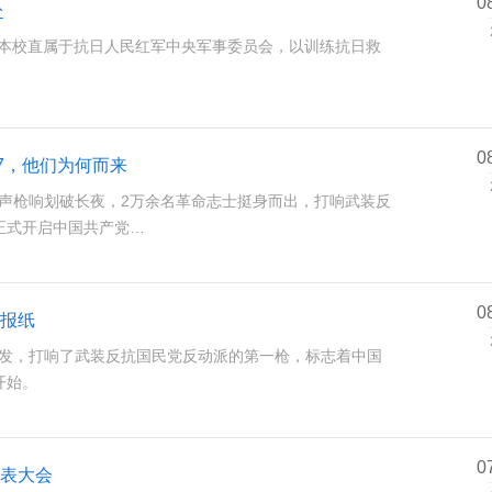
0
赴
“本校直属于抗日人民红军中央军事委员会，以训练抗日救
0
7，他们为何而来
头一声枪响划破长夜，2万余名革命志士挺身而出，打响武装反
正式开启中国共产党…
0
报纸
义爆发，打响了武装反抗国民党反动派的第一枪，标志着中国
开始。
0
表大会