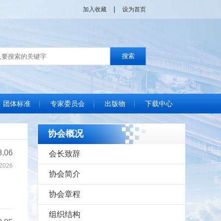
|
加入收藏
设为首页
团体标准
专家委员会
出版物
下载中心
单位
位
位
位
位
标准化良好行为声明
团体标准制定流程
协会发布标准查询
协会标准化通讯
国家政策动态
管理现代化成果委员会简介
专家视点
工作动态
专家库
信用建设
协会概况
8.06
会长致辞
2026
协会简介
协会章程
组织结构