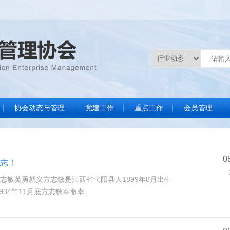
协会动态与管理
党建工作
重点工作
会员管理
协会要闻
通知通告
数据统计
文件制度
标准化评审服务
调研统计分析
品牌会议
品牌活动
法律服务
培训咨询
分支机构会员
协会副会长单
常务理事单
协会理事单
协会会员单
会员名录
会员风采
入会申请
0
志！
的方志敏英勇就义方志敏是江西省弋阳县人1899年8月出生
1934年11月底方志敏奉命率…