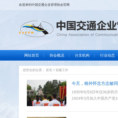
欢迎来到
中国交通企业管理协会
官网
网站首页
协会概况
分支机构
行业动态
协会大事记
协会简介
协会章程
组织结构
协会领导
协会荣誉
联系我们
行业要闻
标准规范
政策法规
信息服务
您所在的位置：
首页
>
党建工作
今天，格外怀念方志敏同
1935年8月6日年仅36岁
1924年3月加入中国共产党