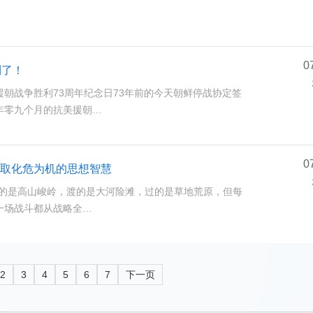
0
利了！
美援朝战争胜利73周年纪念日73年前的今天朝鲜停战协定签
年零九个月的抗美援朝…
0
取化危为机的思想智慧
走的是高山峻岭，渡的是大河险滩，过的是草地荒原，但每
一场战斗都从战略全…
2
3
4
5
6
7
下一页