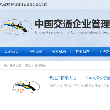
欢迎来到
中国交通企业管理协会
官网
网站首页
协会概况
分支机构
行业动态
协会动
协会大事记
协会简介
协会章程
组织结构
协会领导
协会荣誉
联系我们
行业要闻
标准规范
政策法规
信息服务
协
通
数
文
您所在的位置：
首页
>
信息服务
最是真情暖人心——中国元首外交
“国之交在于民相亲，民相亲在于心相通