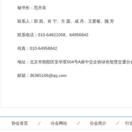
秘书长：范卉良
联系人：郭 凯、肖 宁、方 圆、成 丹、王爱菊、隗 芳
联系电话：010-64821058、64956842
传真：010-64958842
地址：北京市朝阳区安华里504号A座中交企协绿色智慧交通分会1
邮箱：36365106@qq.com
协会首页
分会网站
分会简介
行