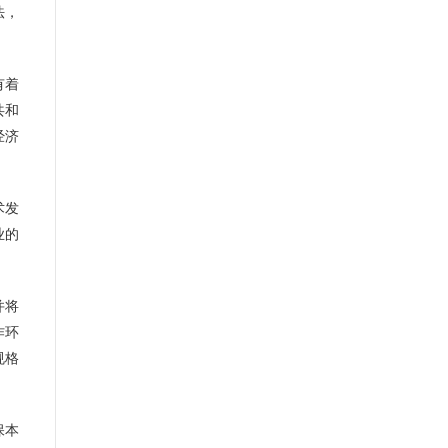
法，
有着
共和
经济
术发
业的
并将
作环
规格
保本