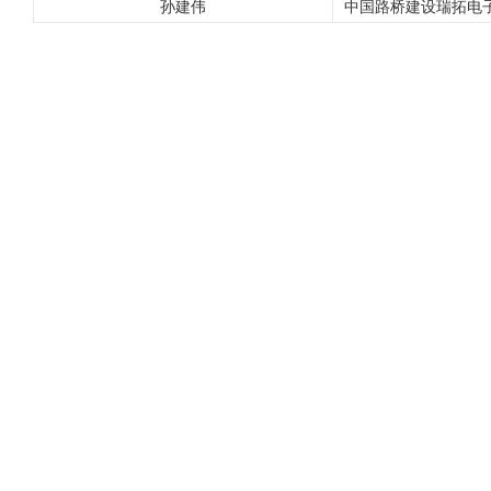
孙建伟
中国路桥建设瑞拓电