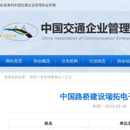
欢迎来到
中国交通企业管理协会
官网
网站首页
协会概况
分支机构
行业动态
协会动
协会大事记
协会简介
协会章程
组织结构
协会领导
协会荣誉
联系我们
行业要闻
标准规范
政策法规
信息服务
协
通
数
文
您所在的位置：
首页
>
常务理事单位
>
正文
中国路桥建设瑞拓电
时间：2023-02-18
姓名
单位