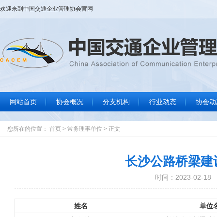
欢迎来到
中国交通企业管理协会
官网
网站首页
协会概况
分支机构
行业动态
协会动
协会大事记
协会简介
协会章程
组织结构
协会领导
协会荣誉
联系我们
行业要闻
标准规范
政策法规
信息服务
协
通
数
文
您所在的位置：
首页
>
常务理事单位
>
正文
长沙公路桥梁建
时间：2023-02-18
姓名
单位