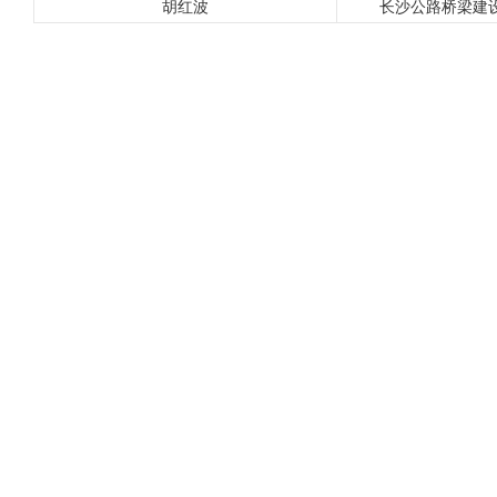
胡红波
长沙公路桥梁建