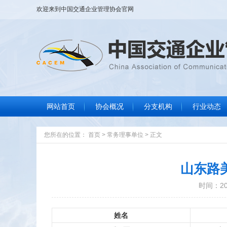
欢迎来到
中国交通企业管理协会
官网
网站首页
协会概况
分支机构
行业动态
协会大事记
协会简介
协会章程
组织结构
协会领导
协会荣誉
联系我们
行业要闻
标准规范
政策法规
信息服务
您所在的位置：
首页
>
常务理事单位
>
正文
山东路
时间：202
姓名