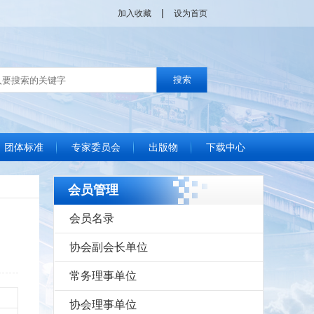
|
加入收藏
设为首页
团体标准
专家委员会
出版物
下载中心
单位
位
位
位
位
标准化良好行为声明
团体标准制定流程
协会发布标准查询
协会标准化通讯
国家政策动态
管理现代化成果委员会简介
专家视点
工作动态
专家库
信用建设
会员管理
会员名录
协会副会长单位
常务理事单位
协会理事单位