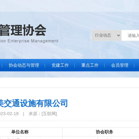
协会动态与管理
党建工作
重点工作
会员管理
协会要闻
通知通告
数据统计
文件制度
标准化评审服务
调研统计分析
品牌会议
品牌活动
法律服务
培训咨询
分支机构会员
协会副会长单
常务理事单
协会理事单
协会会员单
会员名录
会员风采
入会申请
美交通设施有限公司
3-02-18
|
来源：[互联网]
单位名称
协会职务