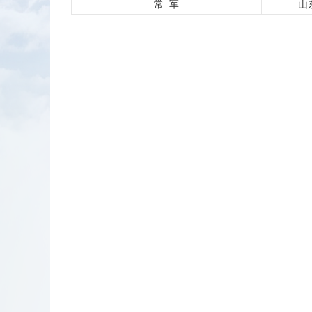
常 军
山