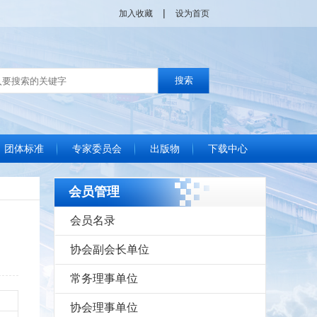
|
加入收藏
设为首页
团体标准
专家委员会
出版物
下载中心
单位
位
位
位
位
标准化良好行为声明
团体标准制定流程
协会发布标准查询
协会标准化通讯
国家政策动态
管理现代化成果委员会简介
专家视点
工作动态
专家库
信用建设
会员管理
会员名录
协会副会长单位
常务理事单位
协会理事单位