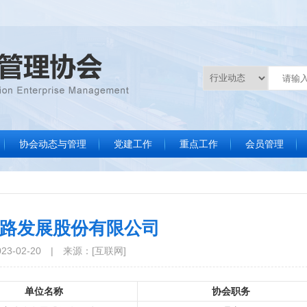
协会动态与管理
党建工作
重点工作
会员管理
协会要闻
通知通告
数据统计
文件制度
标准化评审服务
调研统计分析
品牌会议
品牌活动
法律服务
培训咨询
分支机构会员
协会副会长单
常务理事单
协会理事单
协会会员单
会员名录
会员风采
入会申请
路发展股份有限公司
3-02-20
|
来源：[互联网]
单位名称
协会职务