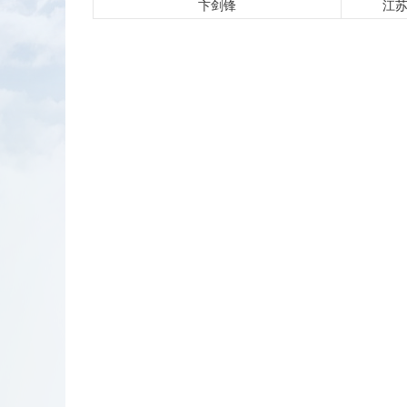
卞剑锋
江