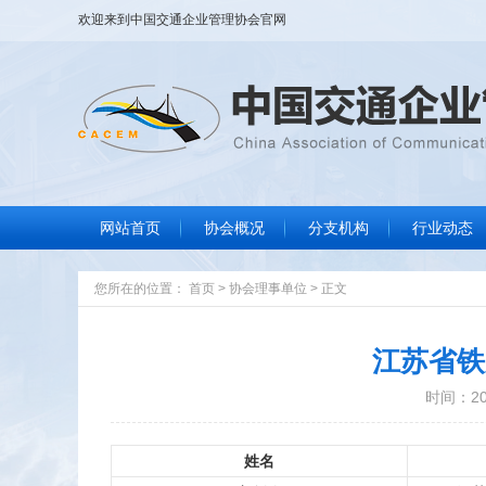
欢迎来到
中国交通企业管理协会
官网
网站首页
协会概况
分支机构
行业动态
协会大事记
协会简介
协会章程
组织结构
协会领导
协会荣誉
联系我们
行业要闻
标准规范
政策法规
信息服务
您所在的位置：
首页
>
协会理事单位
>
正文
江苏省铁
时间：202
姓名