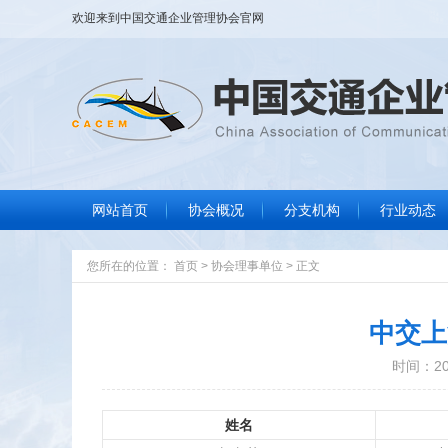
欢迎来到
中国交通企业管理协会
官网
网站首页
协会概况
分支机构
行业动态
协会大事记
协会简介
协会章程
组织结构
协会领导
协会荣誉
联系我们
行业要闻
标准规范
政策法规
信息服务
您所在的位置：
首页
>
协会理事单位
>
正文
中交上
时间：202
姓名