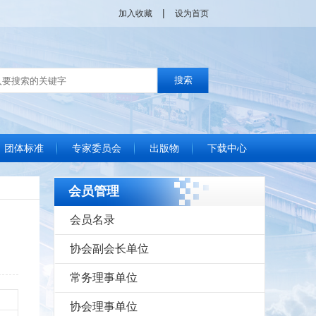
|
加入收藏
设为首页
团体标准
专家委员会
出版物
下载中心
单位
位
位
位
位
标准化良好行为声明
团体标准制定流程
协会发布标准查询
协会标准化通讯
国家政策动态
管理现代化成果委员会简介
专家视点
工作动态
专家库
信用建设
会员管理
会员名录
协会副会长单位
常务理事单位
协会理事单位