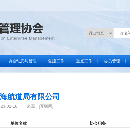
协会动态与管理
党建工作
重点工作
会员管理
协会要闻
通知通告
数据统计
文件制度
标准化评审服务
调研统计分析
品牌会议
品牌活动
法律服务
培训咨询
分支机构会员
协会副会长单
常务理事单
协会理事单
协会会员单
会员名录
会员风采
入会申请
海航道局有限公司
3-02-18
|
来源：[互联网]
单位名称
协会职务