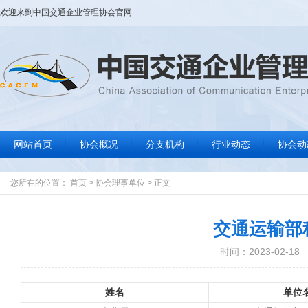
欢迎来到
中国交通企业管理协会
官网
网站首页
协会概况
分支机构
行业动态
协会动
协会大事记
协会简介
协会章程
组织结构
协会领导
协会荣誉
联系我们
行业要闻
标准规范
政策法规
信息服务
协
通
数
文
您所在的位置：
首页
>
协会理事单位
>
正文
交通运输部
时间：2023-02-18
姓名
单位