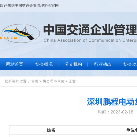
欢迎来到
中国交通企业管理协会
官网
网站首页
协会概况
分支机构
行业动态
协会动
协会大事记
协会简介
协会章程
组织结构
协会领导
协会荣誉
联系我们
行业要闻
标准规范
政策法规
信息服务
协
通
数
文
您所在的位置：
首页
>
协会理事单位
>
正文
深圳鹏程电动
时间：2023-02-18
姓名
单位