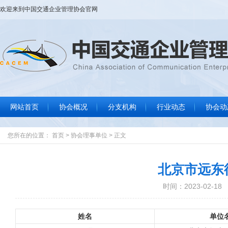
欢迎来到
中国交通企业管理协会
官网
网站首页
协会概况
分支机构
行业动态
协会动
协会大事记
协会简介
协会章程
组织结构
协会领导
协会荣誉
联系我们
行业要闻
标准规范
政策法规
信息服务
协
通
数
文
您所在的位置：
首页
>
协会理事单位
>
正文
北京市远东
时间：2023-02-18
姓名
单位