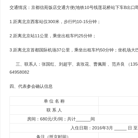
交通情况：京都信苑饭店交通方便(地铁10号线莲花桥站下车B出口
1.距离北京西客站仅300米，步行约10-15分钟；
2.距离北京站11公里，乘坐出租车约25分钟；
3.距离北京首都国际机场37公里，乘坐出租车约50分钟；坐机场
三、联系人：张国红、刘超宇、袁玫花、曹佩斯 、范卉良 （135024888
64958082
四、代表参会确认信息
单 位 名 称
联 系 人
房间：680元/天/间；共计______间
入住日期：2016年3月 _____ 日 至 
备注（抵京时间）